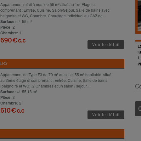
Appartement refait à neuf de 55 m² situé au 1er Étage et
comprenant : Entrée, Cuisine, Salon/Séjour, Salle de bains avec
baignoire et WC, Chambre. Chauffage individuel au GAZ de...
Surface:
+/- 55 m²
Pièce:
2
Chambre:
1
690 € c.c
Voir le détail
L
K
1
ERS
P
Appartement de Type F3 de 70 m² au sol et 55 m² habitable, situé
au 2ème étage et comprenant : Entrée, Cuisine, Salle de bains
C
(baignoire et WC), 2 Chambres et un salon / séjour...
Surface:
+/- 55,18 m²
Pièce:
3
Chambre:
2
0
610 € c.c
Voir le détail