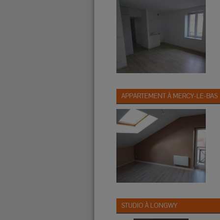
APPARTEMENT À
MERCY-LE-BAS
STUDIO À
LONGWY