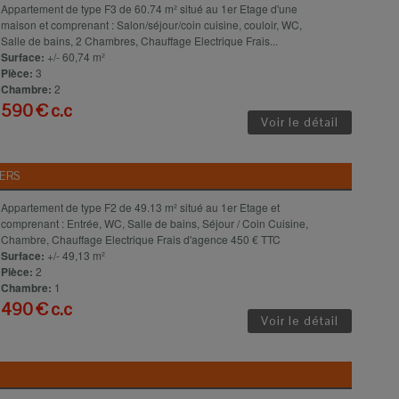
Appartement de type F3 de 60.74 m² situé au 1er Etage d'une
maison et comprenant : Salon/séjour/coin cuisine, couloir, WC,
Salle de bains, 2 Chambres, Chauffage Electrique Frais...
Surface:
+/- 60,74 m²
Pièce:
3
Chambre:
2
590 € c.c
Voir le détail
ERS
Appartement de type F2 de 49.13 m² situé au 1er Etage et
comprenant : Entrée, WC, Salle de bains, Séjour / Coin Cuisine,
Chambre, Chauffage Electrique Frais d'agence 450 € TTC
Surface:
+/- 49,13 m²
Pièce:
2
Chambre:
1
490 € c.c
Voir le détail