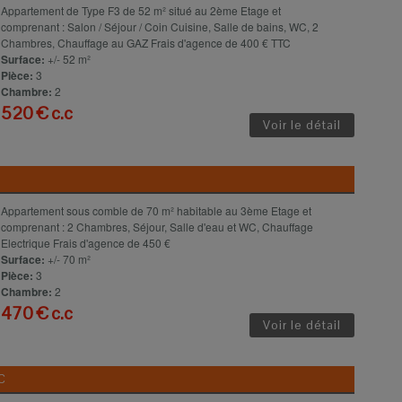
Appartement de Type F3 de 52 m² situé au 2ème Etage et
comprenant : Salon / Séjour / Coin Cuisine, Salle de bains, WC, 2
Chambres, Chauffage au GAZ Frais d'agence de 400 € TTC
Surface:
+/- 52 m²
Pièce:
3
Chambre:
2
520 € c.c
Voir le détail
Appartement sous comble de 70 m² habitable au 3ème Etage et
comprenant : 2 Chambres, Séjour, Salle d'eau et WC, Chauffage
Electrique Frais d'agence de 450 €
Surface:
+/- 70 m²
Pièce:
3
Chambre:
2
470 € c.c
Voir le détail
C