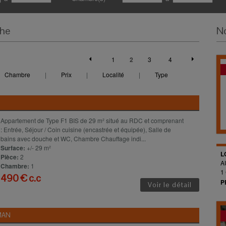
che
No
1
2
3
4
Chambre
|
Prix
|
Localité
|
Type
Appartement de Type F1 BIS de 29 m² situé au RDC et comprenant
: Entrée, Séjour / Coin cuisine (encastrée et équipée), Salle de
bains avec douche et WC, Chambre Chauffage indi...
Surface:
+/- 29 m²
L
Pièce:
2
A
Chambre:
1
1
490 € c.c
P
Voir le détail
MAN