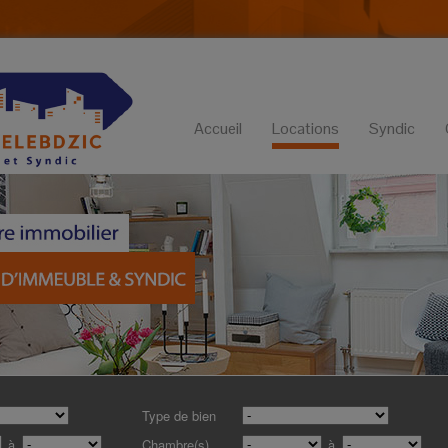
Accueil
Locations
Syndic
Type de bien
à
Chambre(s)
à